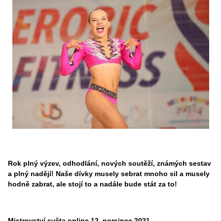
Rok plný výzev, odhodlání, nových soutěží, známých sestav
a plný nadějí! Naše dívky musely sebrat mnoho sil a musely
hodně zabrat, ale stojí to a nadále bude stát za to!
Mistrovství světa online 12. porsince 2021