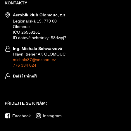
KONTAKTY
Aerobik klub Olomouc, z.s.
Legionařská 19, 779 00
Olomouc
IČO 26559161
ID datové schránky: 58dwpj7
Ing. Michala Schwarzová
Hlavní trenér AK OLOMOUC
michala87@seznam.cz
776 334 024
Další tréneři
PŘIDEJTE SE K NÁM:
Facebook
Instagram