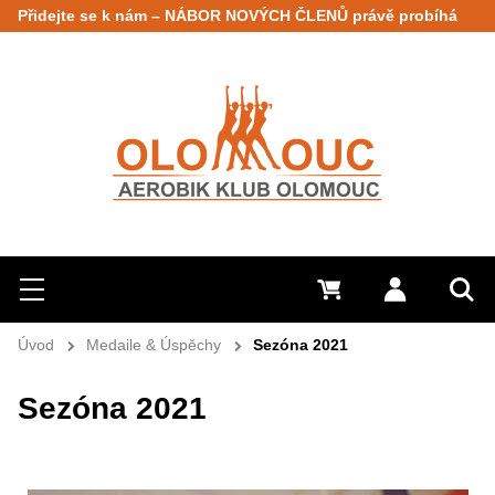
Přidejte se k nám – NÁBOR NOVÝCH ČLENŮ právě probíhá
Hledat
Menu
0 Kč
Přihlásit s
Vyh
Úvod
Medaile & Úspěchy
Sezóna 2021
Sezóna 2021