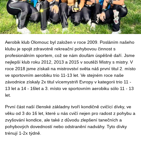
Aerobik klub Olomouc byl založen v roce 2009. Posláním našeho
klubu je spojit zdravotně rekreační pohybovou činnost s
profesionálním sportem, což se nám doufám úspěšně daří. Jsme
nejlepší klub roku 2012, 2013 a 2015 v soutěži Mistry s mistry. V
roce 2018 jsme získali na mistrovství světa náš první titul 2. místo
ve sportovním aerobiku trio 11-13 let. Ve stejném roce naše
závodnice získaly 2x titul vícemystriň Evropy v kategorii trio 11 -
13 let a 14 - 16let a 3. místo ve sportovním aerobiku sólo 11 - 13
let.
První část naší členské základny tvoří kondičně cvičící dívky, ve
věku od 3 do 16 let, které u nás cvičí nejen pro radost z pohybu a
zvyšování kondice, ale také z důvodu zlepšení tanečních a
pohybových dovedností nebo odstranění nadváhy. Tyto dívky
trénují 1-2x týdně.