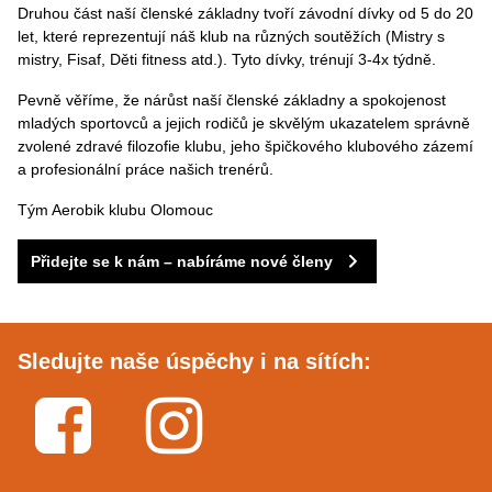
Druhou část naší členské základny tvoří závodní dívky od 5 do 20
let, které reprezentují náš klub na různých soutěžích (Mistry s
mistry, Fisaf, Děti fitness atd.). Tyto dívky, trénují 3-4x týdně.
Pevně věříme, že nárůst naší členské základny a spokojenost
mladých sportovců a jejich rodičů je skvělým ukazatelem správně
zvolené zdravé filozofie klubu, jeho špičkového klubového zázemí
a profesionální práce našich trenérů.
Tým Aerobik klubu Olomouc
Přidejte se k nám – nabíráme nové členy
Sledujte naše úspěchy i na sítích:
Facebook
Instagram