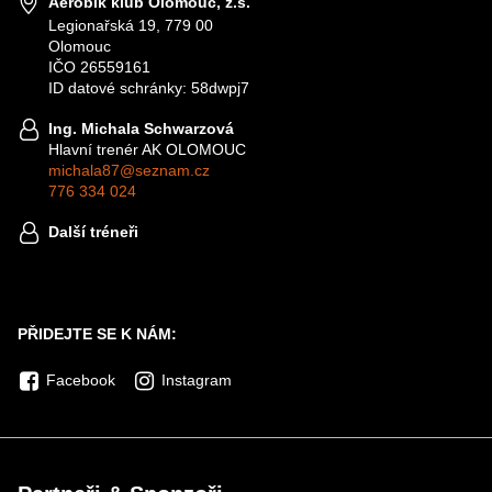
Aerobik klub Olomouc, z.s.
Legionařská 19, 779 00
Olomouc
IČO 26559161
ID datové schránky: 58dwpj7
Ing. Michala Schwarzová
Hlavní trenér AK OLOMOUC
michala87@seznam.cz
776 334 024
Další tréneři
PŘIDEJTE SE K NÁM:
Facebook
Instagram